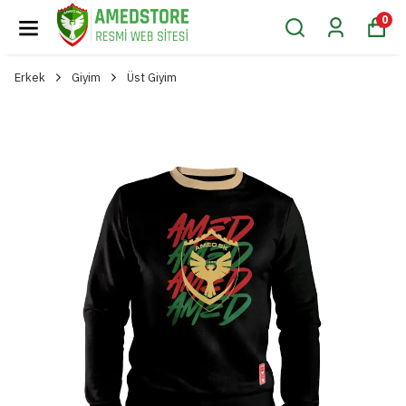
0
Erkek
Giyim
Üst Giyim