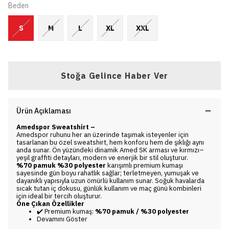
Beden
S
M
L
XL
XXL
Stoğa Gelince Haber Ver
Ürün Açıklaması
Amedspor Sweatshirt –
Amedspor ruhunu her an üzerinde taşımak isteyenler için
tasarlanan bu özel sweatshirt, hem konforu hem de şıklığı aynı
anda sunar. Ön yüzündeki dinamik Amed SK arması ve kırmızı–
yeşil graffiti detayları, modern ve enerjik bir stil oluşturur.
%70 pamuk %30 polyester
karışımlı premium kumaşı
sayesinde gün boyu rahatlık sağlar; terletmeyen, yumuşak ve
dayanıklı yapısıyla uzun ömürlü kullanım sunar. Soğuk havalarda
sıcak tutan iç dokusu, günlük kullanım ve maç günü kombinleri
için ideal bir tercih oluşturur.
Öne Çıkan Özellikler
️ Premium kumaş:
%70 pamuk / %30 polyester
✔
Devamını Göster