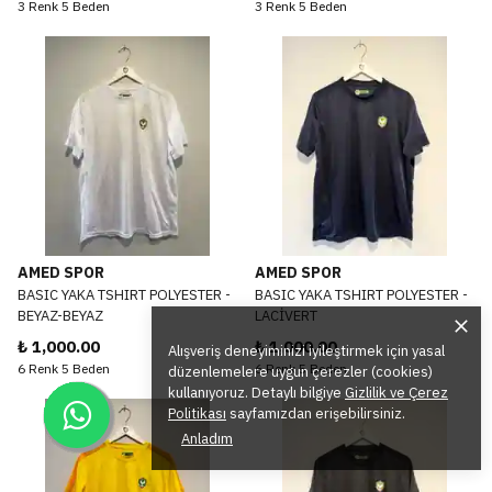
3 Renk 5 Beden
3 Renk 5 Beden
AMED SPOR
AMED SPOR
BASIC YAKA TSHIRT POLYESTER -
BASIC YAKA TSHIRT POLYESTER -
BEYAZ-BEYAZ
LACİVERT
₺ 1,000.00
₺ 1,000.00
Alışveriş deneyiminizi iyileştirmek için yasal
6 Renk 5 Beden
6 Renk 5 Beden
düzenlemelere uygun çerezler (cookies)
kullanıyoruz. Detaylı bilgiye
Gizlilik ve Çerez
Politikası
sayfamızdan erişebilirsiniz.
Anladım