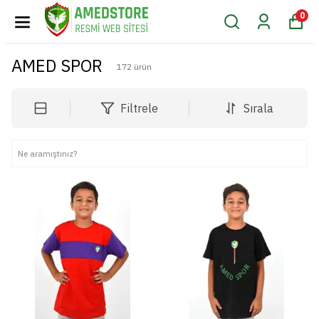
0
AMED SPOR
172
ürün
Filtrele
Sırala