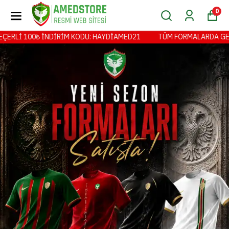
0
İM KODU: HAYDİAMED21
TÜM FORMALARDA GEÇERLİ 100₺ İNDİRİ