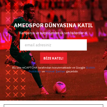
AMEDSPOR DÜNYASINA KATIL
Kampanya ve sürprizlerden ilk sen haberdar ol
BİZE KATIL!
Bu site reCAPTCHA tarafından korunmaktadır ve Google
Gizlilik
Politikası
ve
Hizmet Şartları
geçerlidir.