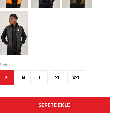
Beden
S
M
L
XL
XXL
SEPETE EKLE