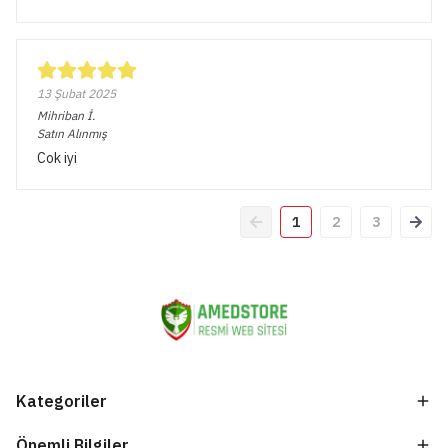
13 Şubat 2025
Mihriban
İ.
Satın Alınmış
Cok iyi
1
2
3
Kategoriler
Önemli Bilgiler