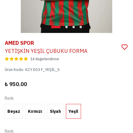
AMED SPOR
YETİŞKİN YEŞİL ÇUBUKU FORMA
14 değerlendirme
Ürün Kodu
:
KZY E03 F_YEŞİL_S
₺ 950.00
Renk
Beyaz
Kırmızı
Siyah
Yeşil
Renk