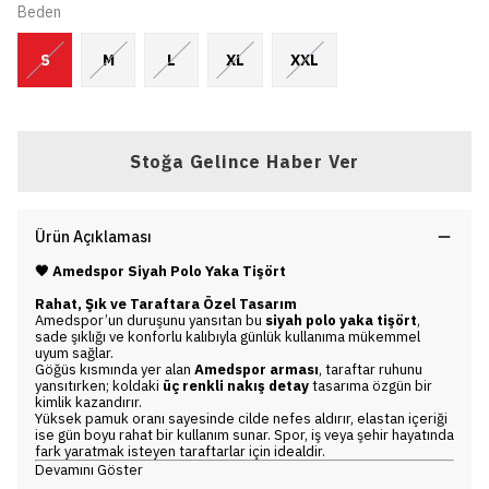
Beden
S
M
L
XL
XXL
Stoğa Gelince Haber Ver
Ürün Açıklaması
Amedspor Siyah Polo Yaka Tişört
🖤
Rahat, Şık ve Taraftara Özel Tasarım
Amedspor’un duruşunu yansıtan bu
siyah polo yaka tişört
,
sade şıklığı ve konforlu kalıbıyla günlük kullanıma mükemmel
uyum sağlar.
Göğüs kısmında yer alan
Amedspor arması
, taraftar ruhunu
yansıtırken; koldaki
üç renkli nakış detay
tasarıma özgün bir
kimlik kazandırır.
Yüksek pamuk oranı sayesinde cilde nefes aldırır, elastan içeriği
ise gün boyu rahat bir kullanım sunar. Spor, iş veya şehir hayatında
fark yaratmak isteyen taraftarlar için idealdir.
Devamını Göster