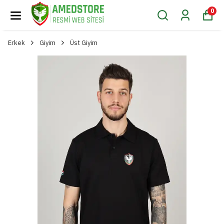
0
Erkek
Giyim
Üst Giyim