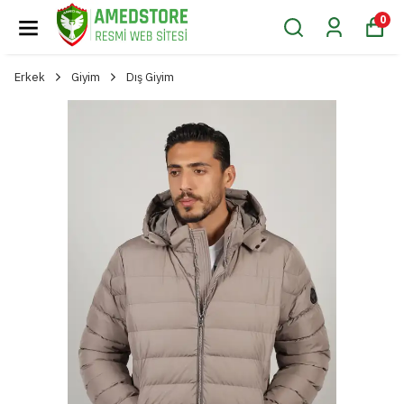
0
Erkek
Giyim
Dış Giyim