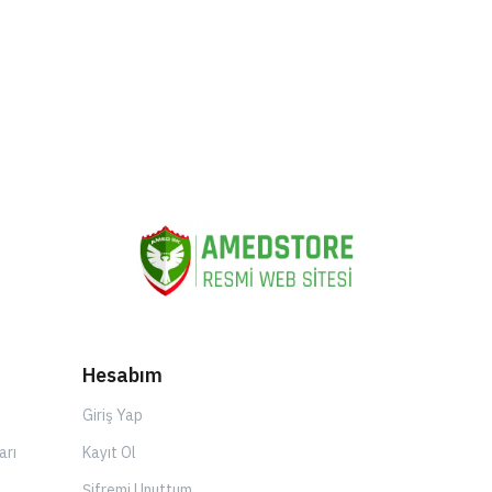
Hesabım
Giriş Yap
arı
Kayıt Ol
Şifremi Unuttum