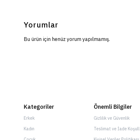
Yorumlar
Bu ürün için henüz yorum yapılmamış.
Kategoriler
Önemli Bilgiler
Erkek
Gizlilik ve Güvenlik
Kadın
Teslimat ve İade Koşull
Çocuk
Kişisel Veriler Politikası