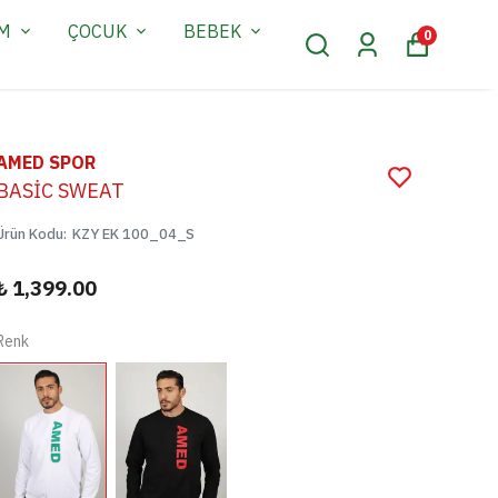
AM
ÇOCUK
BEBEK
0
AMED SPOR
BASİC SWEAT
Ürün Kodu
:
KZY EK 100_04_S
₺ 1,399.00
Renk