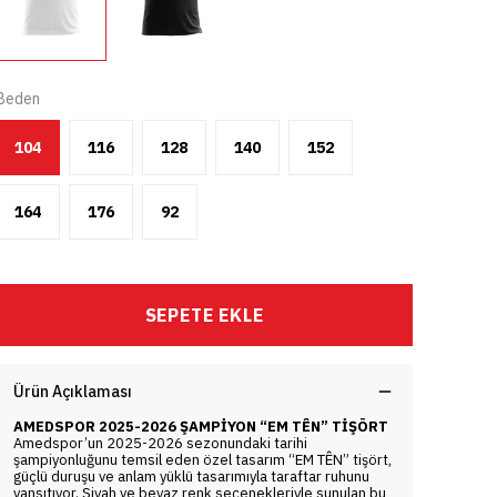
Beden
104
116
128
140
152
164
176
92
SEPETE EKLE
Ürün Açıklaması
AMEDSPOR 2025-2026 ŞAMPİYON “EM TÊN” TİŞÖRT
Amedspor’un 2025-2026 sezonundaki tarihi
şampiyonluğunu temsil eden özel tasarım “EM TÊN” tişört,
güçlü duruşu ve anlam yüklü tasarımıyla taraftar ruhunu
yansıtıyor. Siyah ve beyaz renk seçenekleriyle sunulan bu