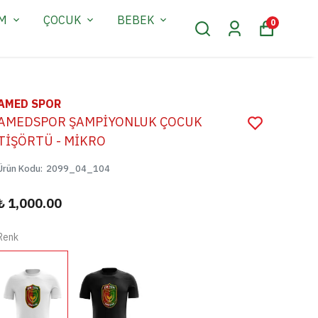
AM
ÇOCUK
BEBEK
0
AMED SPOR
AMEDSPOR ŞAMPİYONLUK ÇOCUK
TİŞÖRTÜ - MİKRO
Ürün Kodu
:
2099_04_104
₺ 1,000.00
Renk