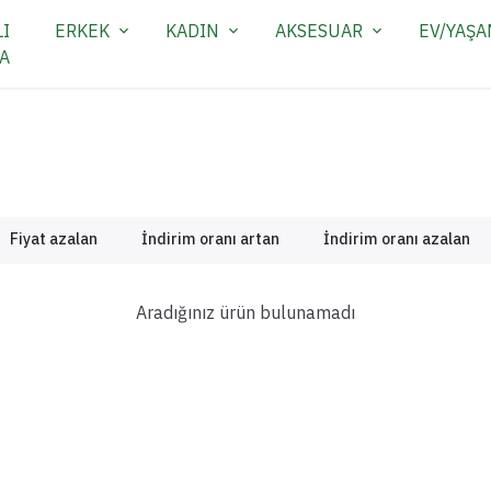
I
ERKEK
KADIN
AKSESUAR
EV/YAŞ
A
Fiyat azalan
İndirim oranı artan
İndirim oranı azalan
Aradığınız ürün bulunamadı