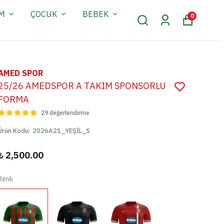
AM
ÇOCUK
BEBEK
0
AMED SPOR
25/26 AMEDSPOR A TAKIM SPONSORLU
FORMA
29 değerlendirme
Ürün Kodu
:
2026A21_YEŞİL_S
₺ 2,500.00
Renk