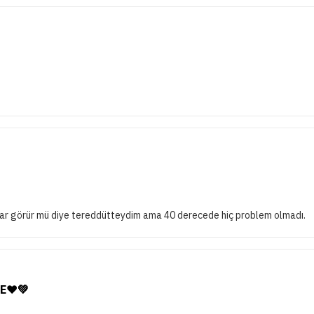
arar görür mü diye tereddütteydim ama 40 derecede hiç problem olmadı.
E❤️💚