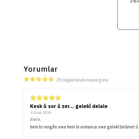
25/
Yorumlar
29 değerlendirmeye göre
Kesk û sor û zer… gelekî delale
9 Ocak 2026
Erol
b.
hem bi rengên xwe hem bi armanca xwe gelekî birûmet û