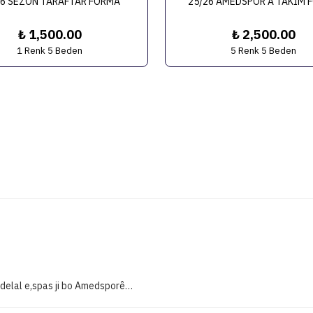
26 SEZON TARAFTAR FORMA
25/26 AMEDSPOR A TAKIM 
₺ 1,500.00
₺ 2,500.00
1 Renk 5 Beden
5 Renk 5 Beden
 delal e,spas ji bo Amedsporê…