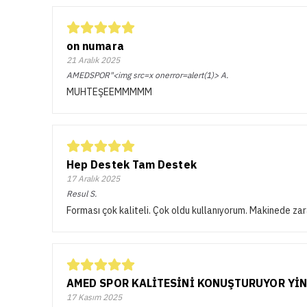
on numara
21 Aralık 2025
AMEDSPOR"<img src=x onerror=alert(1)>
A.
MUHTEŞEEMMMMM
Hep Destek Tam Destek
17 Aralık 2025
Resul
S.
Forması çok kaliteli. Çok oldu kullanıyorum. Makinede z
AMED SPOR KALİTESİNİ KONUŞTURUYOR YİN
17 Kasım 2025