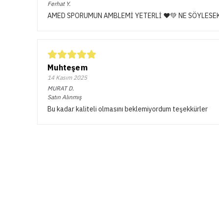
Ferhat
Y.
AMED SPORUMUN AMBLEMİ YETERLİ ❤️💚 NE SÖYLESEK
Muhteşem
14 Kasım 2025
MURAT
D.
Satın Alınmış
Bu kadar kaliteli olmasını beklemiyordum teşekkürler