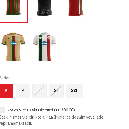
Beden
S
M
L
XL
XXL
25/26 Sırt Baskı Hizmeti
(+
₺ 300.00
)
Baskı hizmetiyle birlikte alınan ürünlerde değişim veya iade
yapılamamaktadır.