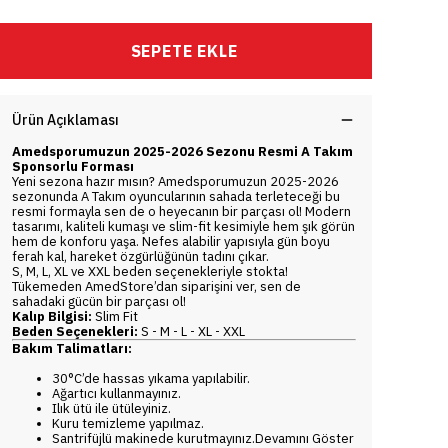
SEPETE EKLE
Ürün Açıklaması
Amedsporumuzun 2025-2026 Sezonu Resmi A Takım
Sponsorlu Forması
Yeni sezona hazır mısın? Amedsporumuzun 2025-2026
sezonunda A Takım oyuncularının sahada terleteceği bu
resmi formayla sen de o heyecanın bir parçası ol! Modern
tasarımı, kaliteli kumaşı ve slim-fit kesimiyle hem şık görün
hem de konforu yaşa. Nefes alabilir yapısıyla gün boyu
ferah kal, hareket özgürlüğünün tadını çıkar.
S, M, L, XL ve XXL beden seçenekleriyle stokta!
Tükemeden AmedStore’dan siparişini ver, sen de
sahadaki gücün bir parçası ol!
Kalıp Bilgisi:
Slim Fit
Beden Seçenekleri:
S - M - L - XL - XXL
Bakım Talimatları:
30°C’de hassas yıkama yapılabilir.
Ağartıcı kullanmayınız.
Ilık ütü ile ütüleyiniz.
Kuru temizleme yapılmaz.
Santrifüjlü makinede kurutmayınız.Devamını Göster