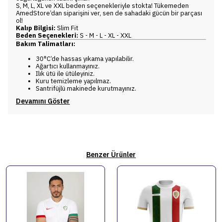
S, M, L, XL ve XXL beden seçenekleriyle stokta! Tükemeden
AmedStore’dan siparişini ver, sen de sahadaki gücün bir parçası
ol!
Kalıp Bilgisi:
Slim Fit
Beden Seçenekleri:
S - M - L - XL - XXL
Bakım Talimatları:
30°C’de hassas yıkama yapılabilir.
Ağartıcı kullanmayınız.
Ilık ütü ile ütüleyiniz.
Kuru temizleme yapılmaz.
Santrifüjlü makinede kurutmayınız.
Devamını Göster
Benzer Ürünler