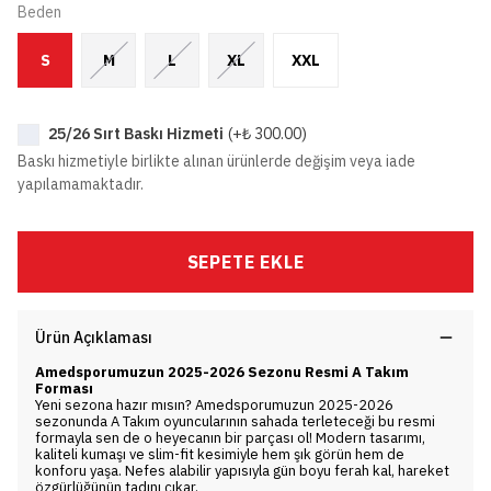
Beden
S
M
L
XL
XXL
25/26 Sırt Baskı Hizmeti
(+
₺ 300.00
)
Baskı hizmetiyle birlikte alınan ürünlerde değişim veya iade
yapılamamaktadır.
SEPETE EKLE
Ürün Açıklaması
Amedsporumuzun 2025-2026 Sezonu Resmi A Takım
Forması
Yeni sezona hazır mısın? Amedsporumuzun 2025-2026
sezonunda A Takım oyuncularının sahada terleteceği bu resmi
formayla sen de o heyecanın bir parçası ol! Modern tasarımı,
kaliteli kumaşı ve slim-fit kesimiyle hem şık görün hem de
konforu yaşa. Nefes alabilir yapısıyla gün boyu ferah kal, hareket
özgürlüğünün tadını çıkar.