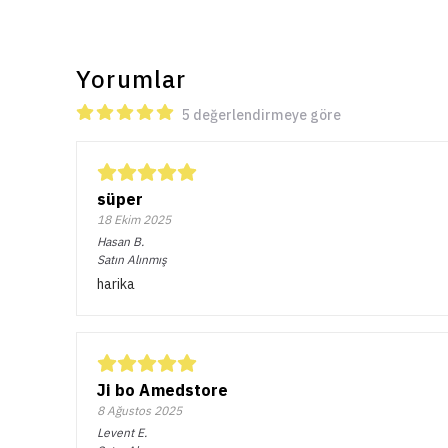
Yorumlar
5 değerlendirmeye göre
süper
18 Ekim 2025
Hasan
B.
Satın Alınmış
harika
Ji bo Amedstore
8 Ağustos 2025
Levent
E.