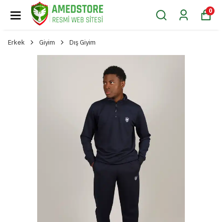
0
Erkek
Giyim
Dış Giyim