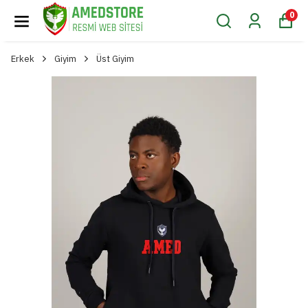
0
Erkek
Giyim
Üst Giyim