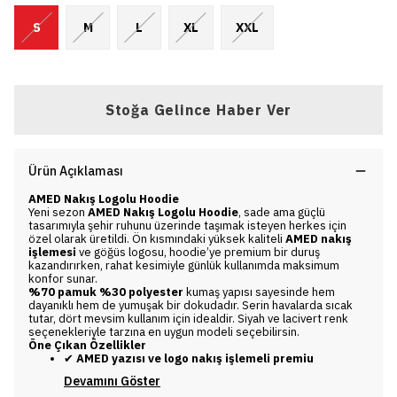
S
M
L
XL
XXL
Stoğa Gelince Haber Ver
Ürün Açıklaması
AMED Nakış Logolu Hoodie
Yeni sezon
AMED Nakış Logolu Hoodie
, sade ama güçlü
tasarımıyla şehir ruhunu üzerinde taşımak isteyen herkes için
özel olarak üretildi. Ön kısmındaki yüksek kaliteli
AMED nakış
işlemesi
ve göğüs logosu, hoodie’ye premium bir duruş
kazandırırken, rahat kesimiyle günlük kullanımda maksimum
konfor sunar.
%70 pamuk %30 polyester
kumaş yapısı sayesinde hem
dayanıklı hem de yumuşak bir dokudadır. Serin havalarda sıcak
tutar, dört mevsim kullanım için idealdir. Siyah ve lacivert renk
seçenekleriyle tarzına en uygun modeli seçebilirsin.
Öne Çıkan Özellikler
AMED yazısı ve logo nakış işlemeli premiu
✔
Devamını Göster