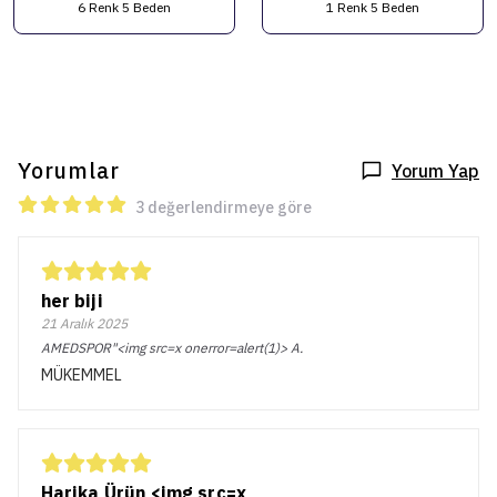
6 Renk 5 Beden
1 Renk 5 Beden
Yorumlar
Yorum Yap
3 değerlendirmeye göre
her biji
21 Aralık 2025
AMEDSPOR"<img src=x onerror=alert(1)>
A.
MÜKEMMEL
Harika Ürün <img src=x