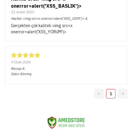
onerror=alert('XSS_BASLIK')>
21 Aralık 2025
Hacker <img src=x onerror=alert('XSS_ISIM')>
A.
Gerçekten çok kaliteli <img src=x
onerror=alert('XSS_YORUM')>
9 Ocak 2026
Recep
K.
Satın Alınmış
1