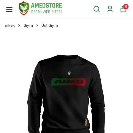
0
Erkek
Giyim
Üst Giyim