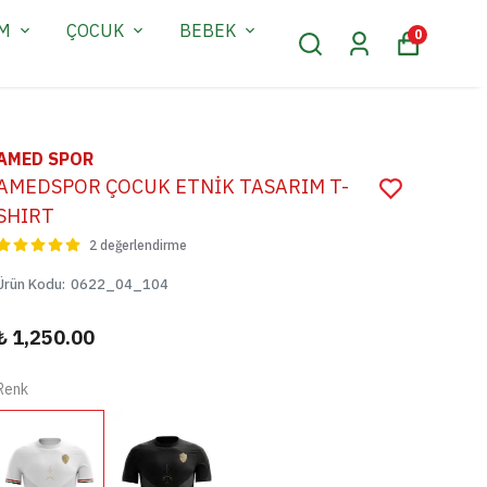
AM
ÇOCUK
BEBEK
0
AMED SPOR
AMEDSPOR ÇOCUK ETNİK TASARIM T-
SHIRT
2 değerlendirme
Ürün Kodu
:
0622_04_104
₺ 1,250.00
Renk