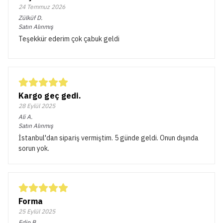
24 Temmuz 2026
Zülküf
D.
Satın Alınmış
Teşekkür ederim çok çabuk geldi
Kargo geç gedi.
28 Eylül 2025
Ali
A.
Satın Alınmış
İstanbul'dan sipariş vermiştim. 5 günde geldi. Onun dışında
sorun yok.
Forma
25 Eylül 2025
Edip
B.