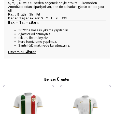
S, M, L, XL ve XXL beden seçenekleriyle stokta! Tükemeden
AmedStore’dan siparişini ver, sen de sahadaki gücün bir parçası
ol!
Kalıp Bilgisi:
Slim Fit
Beden Seçenekleri:
S - M - L - XL - XXL
Bakım Talimatları:
30°C’de hassas yıkama yapılabilir.
Ağartıcı kullanmayınız.
Ilık ütü ile ütüleyiniz.
Kuru temizleme yapılmaz.
Santrifüjlü makinede kurutmayınız.
Devamını Göster
Benzer Ürünler