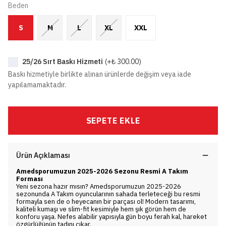
Beden
S
M
L
XL
XXL
25/26 Sırt Baskı Hizmeti
(+
₺ 300.00
)
Baskı hizmetiyle birlikte alınan ürünlerde değişim veya iade
yapılamamaktadır.
SEPETE EKLE
Ürün Açıklaması
Amedsporumuzun 2025-2026 Sezonu Resmi A Takım
Forması
Yeni sezona hazır mısın? Amedsporumuzun 2025-2026
sezonunda A Takım oyuncularının sahada terleteceği bu resmi
formayla sen de o heyecanın bir parçası ol! Modern tasarımı,
kaliteli kumaşı ve slim-fit kesimiyle hem şık görün hem de
konforu yaşa. Nefes alabilir yapısıyla gün boyu ferah kal, hareket
özgürlüğünün tadını çıkar.