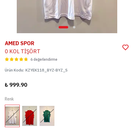
AMED SPOR
0 KOL TİŞÖRT
6 değerlendirme
Ürün Kodu
:
KZYEK118_BYZ-BYZ_S
₺ 999.90
Renk