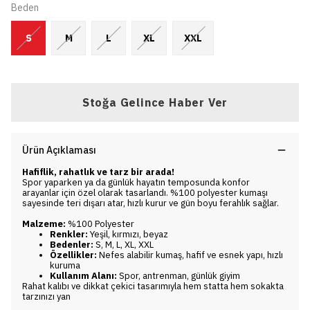
Beden
S
M
L
XL
XXL
Stoğa Gelince Haber Ver
Ürün Açıklaması
Hafiflik, rahatlık ve tarz bir arada!
Spor yaparken ya da günlük hayatın temposunda konfor
arayanlar için özel olarak tasarlandı. %100 polyester kumaşı
sayesinde teri dışarı atar, hızlı kurur ve gün boyu ferahlık sağlar.
Malzeme:
%100 Polyester
Renkler:
Yeşil, kırmızı, beyaz
Bedenler:
S, M, L, XL, XXL
Özellikler:
Nefes alabilir kumaş, hafif ve esnek yapı, hızlı
kuruma
Kullanım Alanı:
Spor, antrenman, günlük giyim
Rahat kalıbı ve dikkat çekici tasarımıyla hem statta hem sokakta
tarzınızı yan