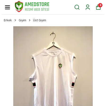
0
Erkek
Giyim
Üst Giyim